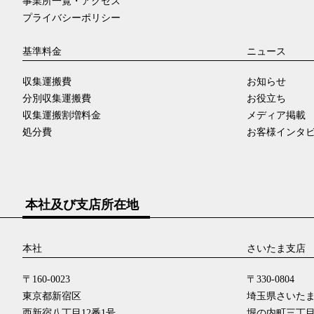
事業所一覧・アクセス
プライバシーポリシー
基準料金
ニュース
収集運搬費
お知らせ
分別収集運搬費
お役立ち
収集運搬割増料金
メディア掲載
処分費
お客様インタ
本社及び支店所在地
本社
さいたま支店
〒160-0023
〒330-0804
東京都新宿区
埼玉県さいた
西新宿八丁目12番1号
堀の内町三丁目3