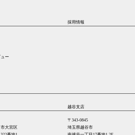
採用情報
ビュー
越谷支店
〒343-0845
ま市大宮区
埼玉県越谷市
22番地1
南越谷一丁目17番地1 2F