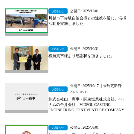
源へ循環～
公開日: 2025/12/01
お知らせ
川越市下赤坂自治会様との連携を通じ、清掃
活動を実施しました
公開日: 2025/10/31
お知らせ
横須賀市様より感謝状を頂きました。
公開日: 2025/10/17 ｜最終更新日:
お知らせ
2025/10/21
株式会社山一商事・関東塩業株式会社、ベト
ナムの合弁会社「VIDPOL CASTING-
ENGINEERING JOINT VENTURE COMPANY
LTD」を買収
公開日: 2025/08/01
お知らせ