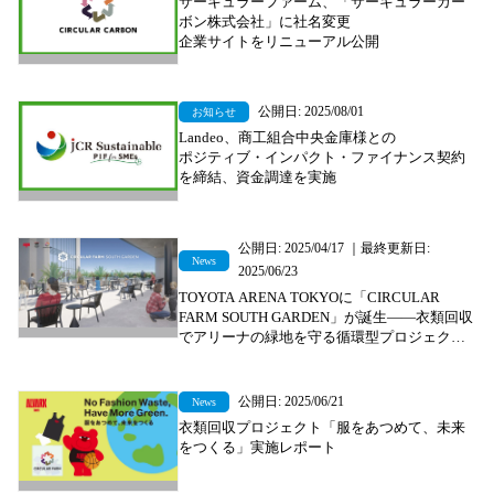
サーキュラーファーム、「サーキュラーカー
ボン株式会社」に社名変更
企業サイトをリニューアル公開
公開日: 2025/08/01
お知らせ
Landeo、商工組合中央金庫様との
ポジティブ・インパクト・ファイナンス契約
を締結、資金調達を実施
公開日: 2025/04/17 ｜最終更新日:
News
2025/06/23
TOYOTA ARENA TOKYOに「CIRCULAR
FARM SOUTH GARDEN」が誕生――衣類回収
でアリーナの緑地を守る循環型プロジェクト
を始動
公開日: 2025/06/21
News
衣類回収プロジェクト「服をあつめて、未来
をつくる」実施レポート