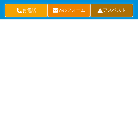
基準料金
Webフォーム
アスベスト
お電話
収集運搬費
分別収集運搬費
収集運搬割増料金
処分費
ニュース
お知らせ
お役立ち
メディア掲載
お客様インタビュー
採用情報
ENGLISH