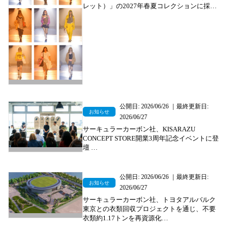
レット）」の2027年春夏コレクションに採用
～フランス・パリで開催されたパリ・ファッションウ
ィークのランウェイへ～
公開日: 2026/06/26 ｜最終更新日:
お知らせ
2026/06/27
サーキュラーカーボン社、KISARAZU
CONCEPT STORE開業3周年記念イベントに登
壇
～「ファッション製品のエンド・オブ・ライフをどう
設計する？」をテーマに、衣類の再資源化と循環型フ
ァッションの可能性を発信～
公開日: 2026/06/26 ｜最終更新日:
お知らせ
2026/06/27
サーキュラーカーボン社、トヨタアルバルク
東京との衣類回収プロジェクトを通じ、不要
衣類約1.17トンを再資源化
～回収した衣類をTOYOTA ARENA TOKYOの緑地資