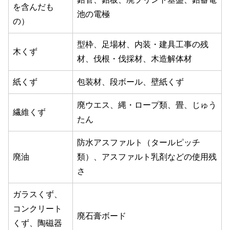
を含んだも
池の電極
の）
型枠、足場材、内装・建具工事の残
木くず
材、伐根・伐採材、木造解体材
紙くず
包装材、段ボール、壁紙くず
廃ウエス、縄・ロープ類、畳、じゅう
繊維くず
たん
防水アスファルト（タールピッチ
廃油
類）、アスファルト乳剤などの使用残
さ
ガラスくず、
コンクリート
廃石膏ボード
くず、陶磁器