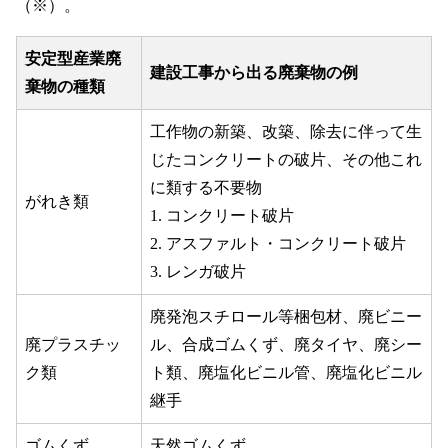
（※）。
安定型産業廃
建設工事から出る廃棄物の例
棄物の種類
工作物の新築、改築、除去に伴って生
じたコンクリートの破片、その他これ
に類する不要物
がれき類
1. コンクリート破片
2. アスファルト・コンクリート破片
3. レンガ破片
廃発泡スチロール等梱包材、廃ビニー
廃プラスチッ
ル、合成ゴムくず、廃タイヤ、廃シー
ク類
ト類、廃塩化ビニル管、廃塩化ビニル
継手
ゴムくず
天然ゴムくず