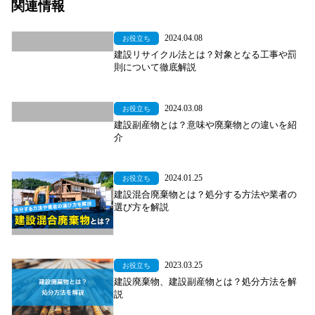
関連情報
2024.04.08
お役立ち
建設リサイクル法とは？対象となる工事や罰
則について徹底解説
2024.03.08
お役立ち
建設副産物とは？意味や廃棄物との違いを紹
介
2024.01.25
お役立ち
建設混合廃棄物とは？処分する方法や業者の
選び方を解説
2023.03.25
お役立ち
建設廃棄物、建設副産物とは？処分方法を解
説