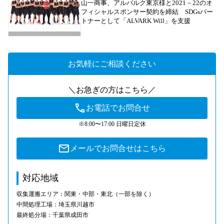
山一商事、アルバルク東京様と2021－22のオ
フィシャルスポンサー契約を締結 SDGsパー
トナーとして「ALVARK Will」を支援
お気軽にご相談ください
＼お急ぎの方はこちら／
お電話でお問合せ
※8:00〜17:00 日曜日定休
メールでお問合せはこちら
対応地域
収集運搬エリア：関東・中部・東北（一部を除く）
中間処理工場：埼玉県川越市
最終処分場：千葉県成田市