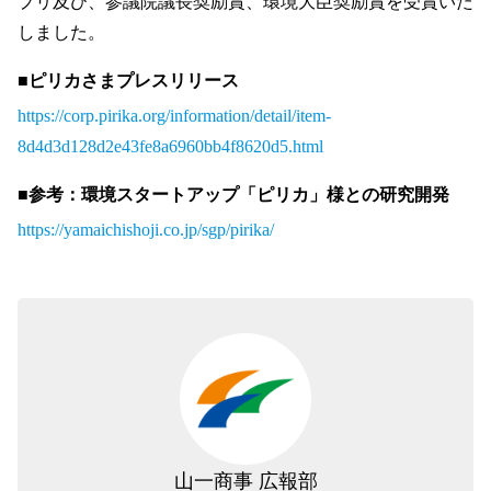
プリ及び、参議院議長奨励賞、環境大臣奨励賞を受賞いた
LINE
しました。
■ピリカさまプレスリリース
https://corp.pirika.org/information/detail/item-
8d4d3d128d2e43fe8a6960bb4f8620d5.html
■参考：環境スタートアップ「ピリカ」様との研究開発
https://yamaichishoji.co.jp/sgp/pirika/
山一商事 広報部