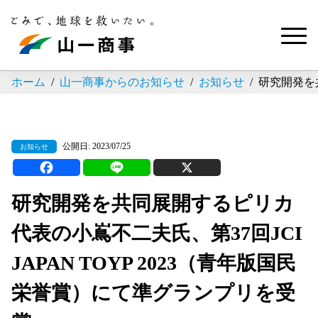
ホーム
山一商事からのお知らせ
お知らせ
研究開発を共
公開日: 2023/07/25
お知らせ
研究開発を共同展開するピリカ
代表の小嶌不二夫氏、第37回JCI
JAPAN TOYP 2023（青年版国民
栄誉賞）にて準グランプリを受