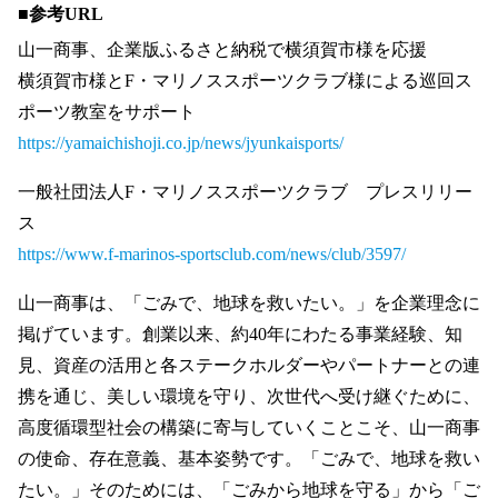
■参考URL
山一商事、企業版ふるさと納税で横須賀市様を応援
横須賀市様とF・マリノススポーツクラブ様による巡回ス
ポーツ教室をサポート
https://yamaichishoji.co.jp/news/jyunkaisports/
一般社団法人F・マリノススポーツクラブ プレスリリー
ス
https://www.f-marinos-sportsclub.com/news/club/3597/
山一商事は、「ごみで、地球を救いたい。」を企業理念に
掲げています。創業以来、約40年にわたる事業経験、知
見、資産の活用と各ステークホルダーやパートナーとの連
携を通じ、美しい環境を守り、次世代へ受け継ぐために、
高度循環型社会の構築に寄与していくことこそ、山一商事
の使命、存在意義、基本姿勢です。「ごみで、地球を救い
たい。」そのためには、「ごみから地球を守る」から「ご