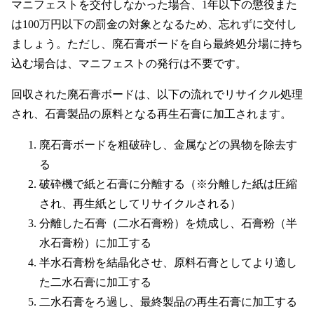
マニフェストを交付しなかった場合、1年以下の懲役また
は100万円以下の罰金の対象となるため、忘れずに交付し
ましょう。ただし、廃石膏ボードを自ら最終処分場に持ち
込む場合は、マニフェストの発行は不要です。
回収された廃石膏ボードは、以下の流れでリサイクル処理
され、石膏製品の原料となる再生石膏に加工されます。
廃石膏ボードを粗破砕し、金属などの異物を除去す
る
破砕機で紙と石膏に分離する（※分離した紙は圧縮
され、再生紙としてリサイクルされる）
分離した石膏（二水石膏粉）を焼成し、石膏粉（半
水石膏粉）に加工する
半水石膏粉を結晶化させ、原料石膏としてより適し
た二水石膏に加工する
二水石膏をろ過し、最終製品の再生石膏に加工する