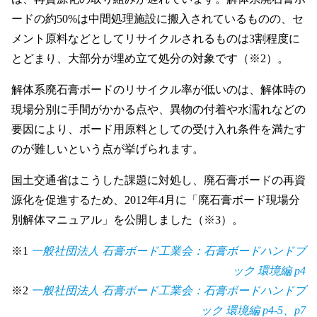
ードの約50%は中間処理施設に搬入されているものの、セ
メント原料などとしてリサイクルされるものは3割程度に
とどまり、大部分が埋め立て処分の対象です（※2）。
解体系廃石膏ボードのリサイクル率が低いのは、解体時の
現場分別に手間がかかる点や、異物の付着や水濡れなどの
要因により、ボード用原料としての受け入れ条件を満たす
のが難しいという点が挙げられます。
国土交通省はこうした課題に対処し、廃石膏ボードの再資
源化を促進するため、2012年4月に「廃石膏ボード現場分
別解体マニュアル」を公開しました（※3）。
※1
一般社団法人 石膏ボード工業会：石膏ボードハンドブ
ック 環境編 p4
※2
一般社団法人 石膏ボード工業会：石膏ボードハンドブ
ック 環境編 p4-5、p7